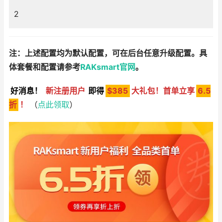
2
注：上述配置均为默认配置，可在后台任意升级配置。具
体套餐和配置请参考
RAKsmart官网
。
好消息！
新注册用户
即得
$385
大礼包！首单立享
6.5
折
！
（
点此领取
）