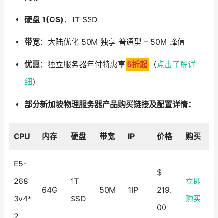
硬盘 1(OS)
：1T SSD
带宽
：大陆优化 50M 独享 普通型 – 50M 峰值
优惠
：独立服务器年付特惠享
5折起
（
点击了解详
细
）
部分新加坡物理服务器产品购买链接及配置详情：
CPU
内存
硬盘
带宽
IP
价格
购买
E5-
$
268
1T
立即
64G
50M
1IP
219.
3v4*
SSD
购买
00
2