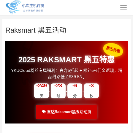
Raksmart 黑五活动
黑五特惠
2025 RAKSMART 黑五特惠
YKUCloud粉丝专属福利：官方5折起 + 额外5%佣金返现，精
品线路低至$39.5/月
-249
-23
-6
-3
:
:
:
天
时
分
秒
直达Raksmart黑五活动页