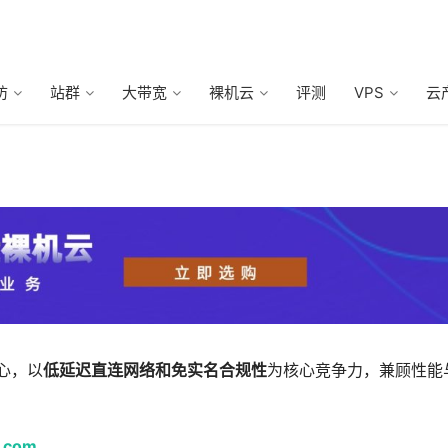
防
站群
大带宽
裸机云
评测
VPS
云
中心，以
低延迟直连网络和免实名合规性
为核心竞争力，兼顾性能
t.com