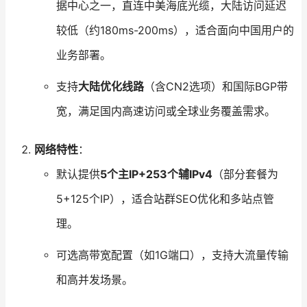
据中心之一，直连中美海底光缆，大陆访问延迟
较低（约180ms-200ms），适合面向中国用户的
业务部署。
支持
大陆优化线路
（含CN2选项）和国际BGP带
宽，满足国内高速访问或全球业务覆盖需求。
网络特性
：
默认提供
5个主IP+253个辅IPv4
（部分套餐为
5+125个IP），适合站群SEO优化和多站点管
理。
可选高带宽配置（如1G端口），支持大流量传输
和高并发场景。