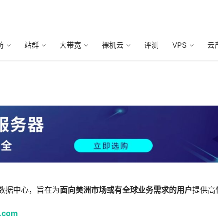
防
站群
大带宽
裸机云
评测
VPS
云
数据中心，旨在为
面向美洲市场或有全球业务需求的用户
提供高
t.com