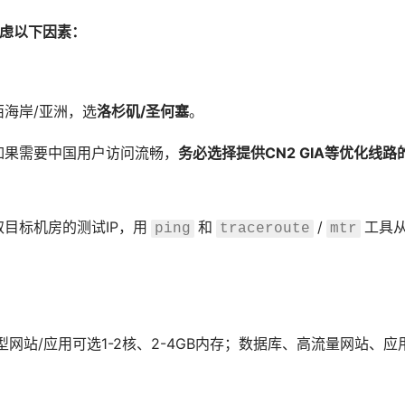
考虑以下因素：
海岸/亚洲，选
洛杉矶/圣何塞
。
如果需要中国用户访问流畅，
务必选择提供CN2 GIA等优化线
目标机房的测试IP，用
和
/
工具
ping
traceroute
mtr
网站/应用可选1-2核、2-4GB内存；数据库、高流量网站、应