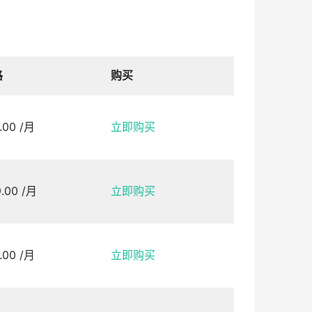
格
购买
.00 /月
立即购买
.00 /月
立即购买
.00 /月
立即购买