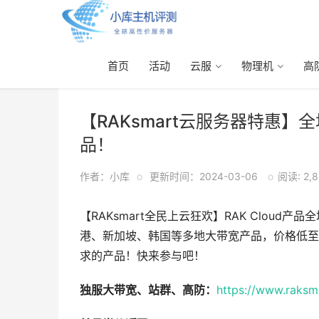
首页
活动
云服
物理机
高
首页
>
活动
> 正文
【RAKsmart云服务器特惠
品！
作者：小库
o
更新时间：2024-03-06
o
阅读: 2,
【RAKsmart全民上云狂欢】RAK Clou
港、新加坡、韩国等多地大带宽产品，价格低至
求的产品！快来参与吧！
独服大带宽、站群、高防：
https://www.raksm