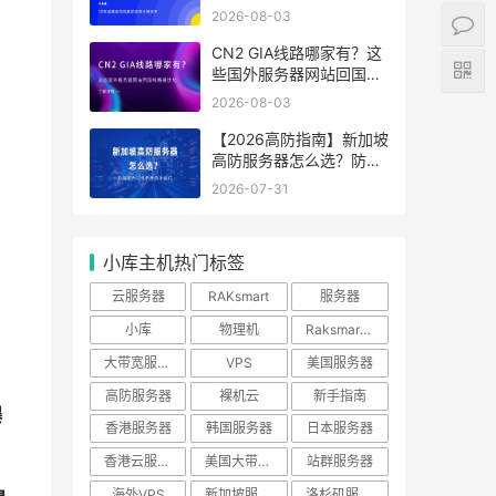
分辨好坏
2026-08-03
CN2 GIA线路哪家有？这
些国外服务器网站回国线
；
路最优化
2026-08-03
【2026高防指南】新加坡
高防服务器怎么选？防御
能力与线路性价比排行
2026-07-31
小库主机热门标签
云服务器
RAKsmart
服务器
小库
物理机
Raksmart优惠
大带宽服务器
VPS
美国服务器
高防服务器
裸机云
新手指南
爆
香港服务器
韩国服务器
日本服务器
香港云服务器
美国大带宽服务器
站群服务器
海外VPS
新加坡服务器
洛杉矶服务器