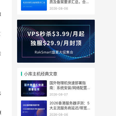
质及备案要求汇总，合规
与性能如何兼得？
2026-08-06
惊
惊
惊
；
小库主机经典文章
国外物理机快速部署指
南：系统安装/网络配置/
安全防护一步到位
限；
2026-08-07
2026香港服务器评测：5
大主流服务商延迟/带宽/
惊
稳定性实测
2026-08-06