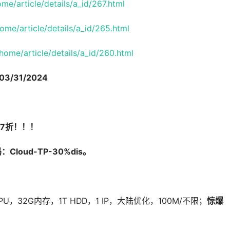
e/article/details/a_id/267.html
me/article/details/a_id/265.html
ome/article/details/a_id/260.html
3/31/2024
7折
！！！
Cloud-TP-30%dis。
！
CPU，32G内存，1T HDD，1 IP，大陆优化，100M/不限；
惊爆