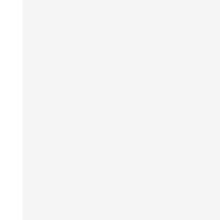
；
；
；
；