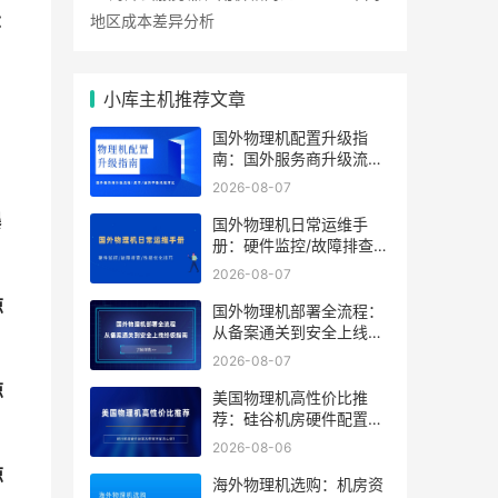
地区成本差异分析
：
小库主机推荐文章
国外物理机配置升级指
南：国外服务商升级流程/
成本/业务中断风险对比
2026-08-07
爆
国外物理机日常运维手
册：硬件监控/故障排查/
性能优化技巧
2026-08-07
惊
国外物理机部署全流程：
从备案通关到安全上线终
极指南
2026-08-07
惊
美国物理机高性价比推
荐：硅谷机房硬件配置及
带宽方案怎么选？
2026-08-06
惊
海外物理机选购：机房资