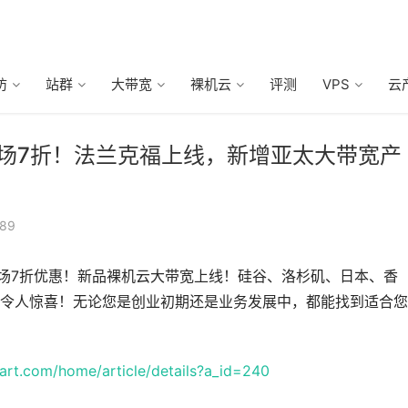
防
站群
大带宽
裸机云
评测
VPS
云
】全场7折！法兰克福上线，新增亚太大带宽产
889
d产品全场7折优惠！新品裸机云大带宽上线！硅谷、洛杉矶、日本、香
令人惊喜！无论您是创业初期还是业务发展中，都能找到适合您
art.com/home/article/details?a_id=240