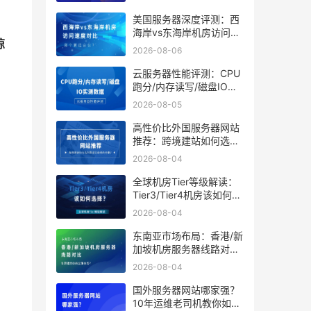
美国服务器深度评测：西
海岸vs东海岸机房访问速
惊
度对比，哪个更适合你？
2026-08-06
云服务器性能评测：CPU
跑分/内存读写/磁盘IO实
；
测数据
2026-08-05
高性价比外国服务器网站
推荐：跨境建站如何选到
；
靠谱又省钱的方案？
2026-08-04
全球机房Tier等级解读：
Tier3/Tier4机房该如何选
；
择？
2026-08-04
东南亚市场布局：香港/新
加坡机房服务器线路对
；
比，谁更适合你的出海业
2026-08-04
务？
国外服务器网站哪家强？
10年运维老司机教你如何
；