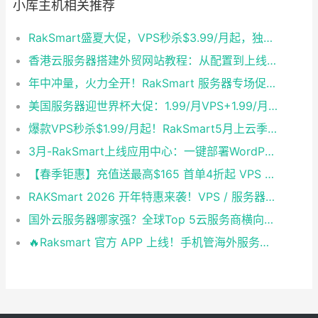
小库主机相关推荐
RakSmart盛夏大促，VPS秒杀$3.99/月起，独服$29.9/月封顶
香港云服务器搭建外贸网站教程：从配置到上线全流程
年中冲量，火力全开！RakSmart 服务器专场促销，错过等一年！
美国服务器迎世界杯大促：1.99/月VPS+1.99/月VPS+9.9/年主机，高清看球不卡顿！
爆款VPS秒杀$1.99/月起！RakSmart5月上云季，新用户再享6.5折，E3服务器买一年送一年！
3月-RakSmart上线应用中心：一键部署WordPress、宝塔、MySQL等，让上云真正“开箱即用”
【春季钜惠】充值送最高$165 首单4折起 VPS $1.99 独服站群仅$90！
RAKSmart 2026 开年特惠来袭！VPS / 服务器限时秒杀，福利享不停
国外云服务器哪家强？全球Top 5云服务商横向评测与选型建议
🔥Raksmart 官方 APP 上线！手机管海外服务器，重启 / 续费 / 工单一键搞定