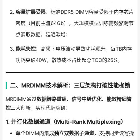
容量扩展受限
：标准DDR5 DIMM容量受限于内存芯片
密度（目前主流64Gb），大规模模型训练需频繁跨节
点调取数据，延迟激增；
能耗失控
：高频下电压波动导致功耗飙升，每TB内存
功耗突破40W，散热成本占比超总TCO的25%。
二、MRDIMM技术解析：三层架构打破性能枷锁
MRDIMM通过
数据链路重组、信号中继优化、能效精细管
控
三大创新，实现代际突破：
1.
并行化数据通道（Multi-Rank Multiplexing）
单个DIMM内集成
独立双数据子通道
，支持同步读写操