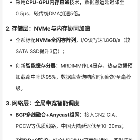
采用
CPU-GPU内存直通
技术，数据搬运延迟降至
0.5μs，较传统DMA加速5倍。
2. 存储层：NVMe与内存协同加速
全系标配
NVMe全闪存阵列
，I/O读写达1.8GB/s（较
SATA SSD提升3倍）；
创新
智能缓存分层
：MRDIMM作L4缓存，热点数据预
加载命中率达95%，数据库查询响应时间缩短至毫秒
级。
3. 网络层：全局带宽智能调度
BGP多线融合+Anycast组网
：接入CN2 GIA、
PCCW等优质线路，中国大陆延迟低至10-30ms；