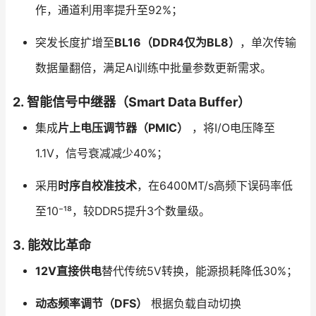
作，通道利用率提升至92%；
突发长度扩增至
BL16（DDR4仅为BL8）
，单次传输
数据量翻倍，满足AI训练中批量参数更新需求。
2.
智能信号中继器（Smart Data Buffer）
集成
片上电压调节器（PMIC）
，将I/O电压降至
1.1V，信号衰减减少40%；
采用
时序自校准技术
，在6400MT/s高频下误码率低
至10⁻¹⁸，较DDR5提升3个数量级。
3.
能效比革命
12V直接供电
替代传统5V转换，能源损耗降低30%；
动态频率调节（DFS）
根据负载自动切换