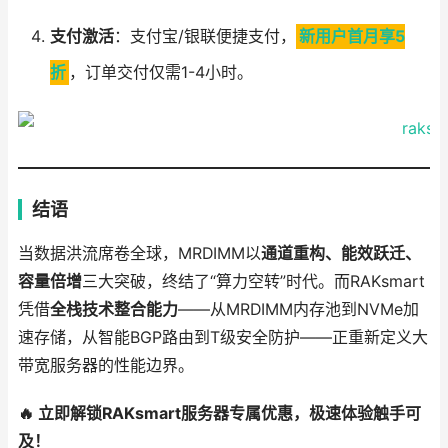
支付激活
：支付宝/银联便捷支付，
新用户首月享5
折
，订单交付仅需1-4小时。
结语
当数据洪流席卷全球，MRDIMM以
通道重构、能效跃迁、
容量倍增
三大突破，终结了“算力空转”时代。而RAKsmart
凭借
全栈技术整合能力
——从MRDIMM内存池到NVMe加
速存储，从智能BGP路由到T级安全防护——正重新定义大
带宽服务器的性能边界。
🔥 立即解锁RAKsmart服务器专属优惠，极速体验触手可
及！