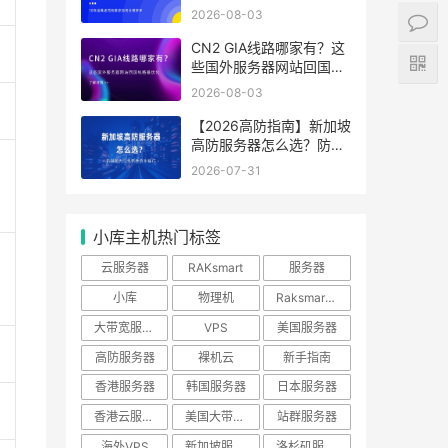
分辨好坏
2026-08-03
CN2 GIA线路哪家有？这
些国外服务器网站回国线
路最优化
2026-08-03
【2026高防指南】新加坡
高防服务器怎么选？防御
能力与线路性价比排行
2026-07-31
小库主机热门标签
云服务器
RAKsmart
服务器
小库
物理机
Raksmart优惠
大带宽服务器
VPS
美国服务器
高防服务器
裸机云
新手指南
香港服务器
韩国服务器
日本服务器
香港云服务器
美国大带宽服务器
站群服务器
海外VPS
新加坡服务器
洛杉矶服务器