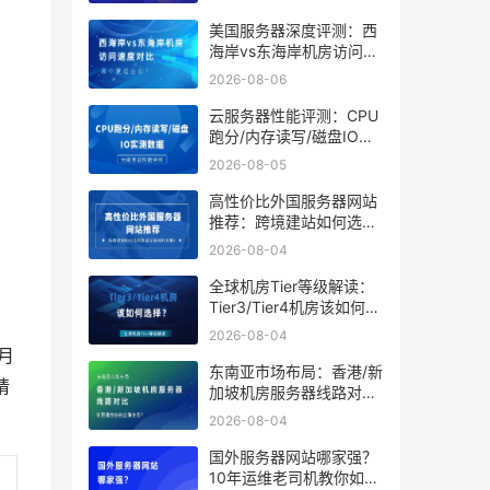
美国服务器深度评测：西
海岸vs东海岸机房访问速
度对比，哪个更适合你？
2026-08-06
云服务器性能评测：CPU
跑分/内存读写/磁盘IO实
测数据
2026-08-05
高性价比外国服务器网站
推荐：跨境建站如何选到
靠谱又省钱的方案？
2026-08-04
全球机房Tier等级解读：
Tier3/Tier4机房该如何选
择？
2026-08-04
月
东南亚市场布局：香港/新
请
加坡机房服务器线路对
比，谁更适合你的出海业
2026-08-04
务？
国外服务器网站哪家强？
10年运维老司机教你如何