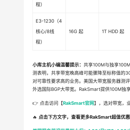
程）
E3-1230（4
核心/8线
16G 起
1T HDD 起
程）
小库主机小编温馨提示：
共享100M与独享10
测表明，共享带宽晚高峰可能骤降至标称值的3
对可靠性要求高的业务。美国大带宽服务器测评的
外选国际BGP大带宽。RakSmart提供100
👉 点击访问【
RakSmart官网
】，选对带宽，
🔥
点击下方文字，查看更多RakSmart超值优惠