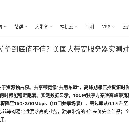
防
站群
大带宽
裸机云
评测
VPS
云
，3倍差价到底值不值？美国大带宽服务器实测对
在于资源独占权
。
共享带宽像“共用车道”，高峰期邻居抢资源时
论何时都能稳定跑满。实测数据显示，100M独享方案晚高峰带宽
降至150-300Mbps（1G口共享场景），丢包率从0.1%升至
务器等对稳定性要求高的业务，独享带宽的3倍差价完全值得；
用。