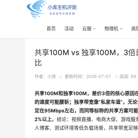
首页
活动
云服
物理机
高
首页
>
大带宽
> 正文
共享100M vs 独享100M
比
作者：小库
o
更新时间：2026-07-07
o
阅读: 89
共享100M和独享100M，差价3倍的核心原因
的速度可能腰斩；独享带宽像“私家车道”，无
定在95Mbps左右，而同等标称的共享方案可能骤
2%以上
。结论：视频直播、电商大促、游戏服
人博客、测试环境等低负载场景，共享带宽足够