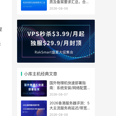
质及备案要求汇总，合规
与性能如何兼得？
2026-08-06
至
。
量
小库主机经典文章
国外物理机快速部署指
南：系统安装/网络配置/
安全防护一步到位
2026-08-07
2026香港服务器评测：5
大主流服务商延迟/带宽/
稳定性实测
2026-08-06