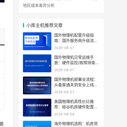
地区成本差异分析
小库主机推荐文章
国外物理机配置升级指
南：国外服务商升级流程/
成本/业务中断风险对比
2026-08-07
国外物理机日常运维手
册：硬件监控/故障排查/
性能优化技巧
2026-08-07
国外物理机部署全流程：
从备案通关到安全上线终
极指南
2026-08-07
美国物理机高性价比推
荐：硅谷机房硬件配置及
带宽方案怎么选？
2026-08-06
海外物理机选购：机房资
期