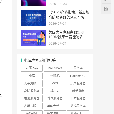
实
路最优化
2026-08-03
，
【2026高防指南】新加坡
高防服务器怎么选？防御
能力与线路性价比排行
2026-07-31
美国大带宽服务器实测：
100M独享带宽能跑多
少？附测试IP验证方法
2026-07-31
小库主机热门标签
；
云服务器
RAKsmart
服务器
小库
物理机
Raksmart优惠
大带宽服务器
VPS
美国服务器
高防服务器
裸机云
新手指南
单
香港服务器
韩国服务器
日本服务器
香港云服务器
美国大带宽服务器
站群服务器
海外VPS
新加坡服务器
洛杉矶服务器