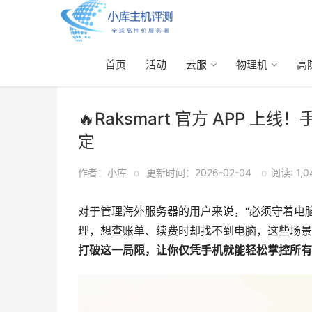
首页
活动
云服
物理机
高
首页
>
小库杂谈
> 正文
🔥Raksmart 官方 APP 上
定
作者：小库
o
更新时间：2026-02-04
o
阅读: 1,0
对于管理海外服务器的用户来说，“必须守着电
理，想查账单、续费时却找不到电脑，这些场景
打破这一局限，让你仅凭手机就能轻松掌控所有