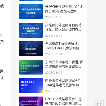
便
云服务器性能评测：CPU
跑分/内存读写/磁盘IO实
测数据
2026-08-05
高性价比外国服务器网站
推荐：跨境建站如何选到
靠谱又省钱的方案？
时
2026-08-04
费
全球机房Tier等级解读：
Tier3/Tier4机房该如何选
择？
2026-08-04
东南亚市场布局：香港/新
加坡机房服务器线路对
步
比，谁更适合你的出海业
2026-08-04
务？
让
国外服务器网站哪家强？
10年运维老司机教你如何
分辨好坏
2026-08-03
CN2 GIA线路哪家有？这
些国外服务器网站回国线