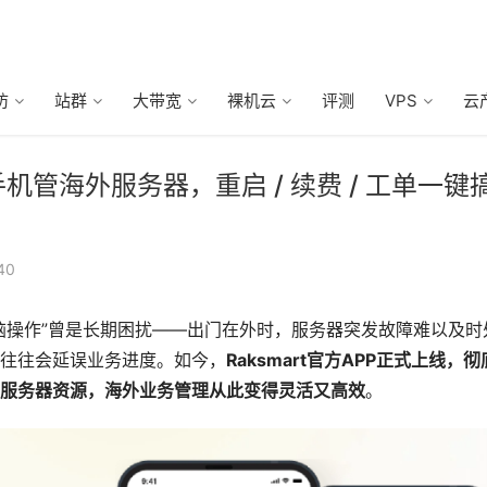
防
站群
大带宽
裸机云
评测
VPS
云
线！手机管海外服务器，重启 / 续费 / 工单一键
40
脑操作”曾是长期困扰——出门在外时，服务器突发故障难以及时
往往会延误业务进度。如今，
Raksmart官方APP正式上线，彻
服务器资源，海外业务管理从此变得灵活又高效
。