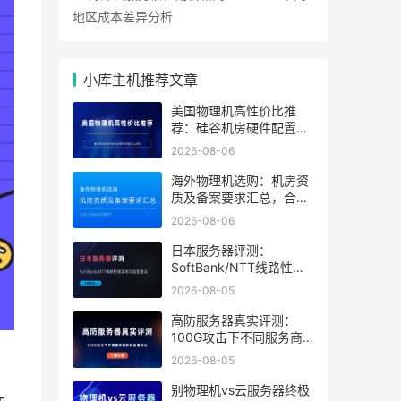
地区成本差异分析
小库主机推荐文章
美国物理机高性价比推
荐：硅谷机房硬件配置及
带宽方案怎么选？
2026-08-06
海外物理机选购：机房资
质及备案要求汇总，合规
与性能如何兼得？
2026-08-06
日本服务器评测：
SoftBank/NTT线路性能
实测与选型建议
2026-08-05
高防服务器真实评测：
100G攻击下不同服务商
防护效果对比
2026-08-05
别物理机vs云服务器终极