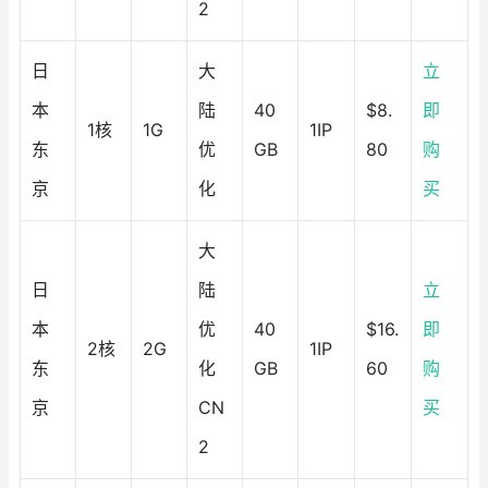
2
日
大
立
本
陆
40
$8.
即
1核
1G
1IP
东
优
GB
80
购
京
化
买
大
日
陆
立
本
优
40
$16.
即
2核
2G
1IP
东
化
GB
60
购
京
CN
买
2