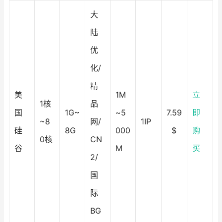
大
陆
优
化/
精
美
1M
立
1核
品
国
1G~
~5
7.59
即
~8
网/
1IP
硅
8G
000
$
购
0核
CN
谷
M
买
2/
国
际
BG