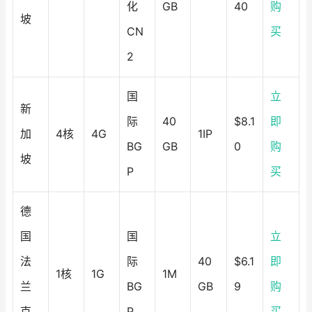
化
GB
40
购
坡
CN
买
2
国
立
新
际
40
$8.1
即
加
4核
4G
1IP
BG
GB
0
购
坡
P
买
德
国
国
立
法
际
40
$6.1
即
1核
1G
1M
兰
BG
GB
9
购
克
P
买