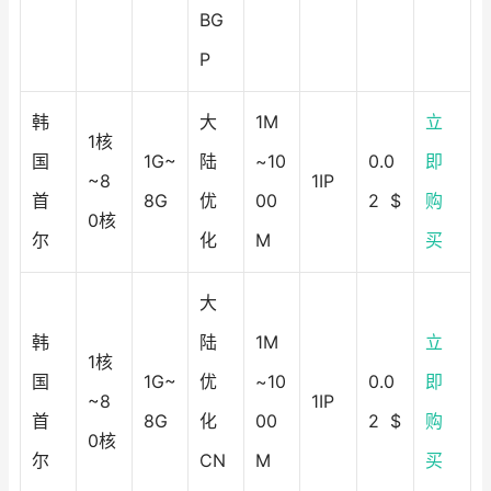
BG
P
韩
大
1M
立
1核
国
1G~
陆
~10
0.0
即
~8
1IP
首
8G
优
00
2 $
购
0核
尔
化
M
买
大
韩
陆
1M
立
1核
国
1G~
优
~10
0.0
即
~8
1IP
首
8G
化
00
2 $
购
0核
尔
CN
M
买