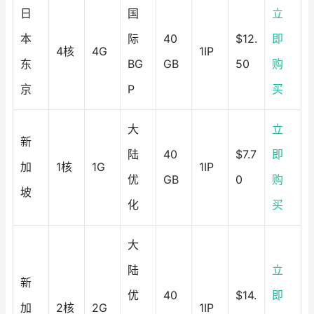
日
国
立
本
际
40
$12.
即
4核
4G
1IP
东
BG
GB
50
购
京
P
买
大
立
新
陆
40
$7.7
即
加
1核
1G
1IP
优
GB
0
购
坡
化
买
大
陆
立
新
优
40
$14.
即
加
2核
2G
1IP