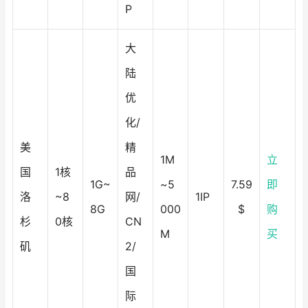
P
大
陆
优
化/
美
精
1M
立
国
1核
品
1G~
~5
7.59
即
洛
~8
网/
1IP
8G
000
$
购
杉
0核
CN
M
买
矶
2/
国
际