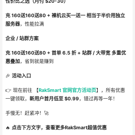
性价比之选（月付 $20-30）
充 160送160送80 + 裸机云买一送一 相当于半价用独立
服务器
，性能拉满
企业 / 站群方案
充 160送160送80 + 首单 6.5 折 + 站群 / 大带宽 多重优
惠叠加
，省到就是赚到
🎉
活动入口
👉 现在前往 【
RakSmart 官网官方活动页
】，所有优惠
一键领取，
新用户首月低至 $0.99
，错过再等一年！
手慢无！赶紧冲！🚀
🔥
点击下方文字，查看更多RakSmart超值优惠