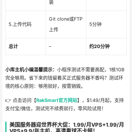
装
Git clone或FTP
5.上传代码
5分钟
上传
总计
–
约20分钟
小库主机小编温馨提示
：
小程序测试不需要高配，1核1GB
完全够用。省下来的钱留着买正式服务器不香吗？测试环
境的核心原则：够用就好，按需销毁。
👉 点击访问【
RakSmart官方网站
】，$1.49/月起，支持
支付宝/微信，测试完不续费就行，零风险试用！
美国服务器迎世界杯大促：1.99/月VPS+1.99/月
VPS+9.9/年主机，高清看球不卡顿！