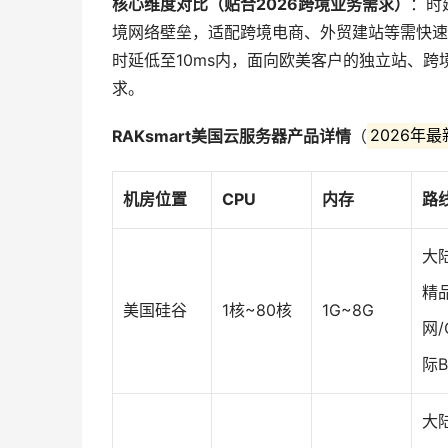
核心维度对比（贴合2026跨境业务需求）
：时
境网络壁垒，适配跨境电商、外贸建站等需快速
时延低至10ms内，面向欧美客户的独立站、
求。
RAKsmart美国云服务器产品详情
（
2026年
机房位置
CPU
内存
路
大
精
美国硅谷
1核~80核
1G~8G
网/
际B
大