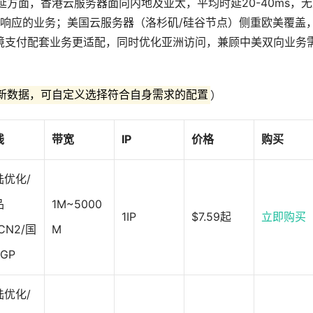
延方面，香港云服务器面向内地及亚太，平均时延20-40ms，
响应的业务；美国云服务器（洛杉矶/硅谷节点）侧重欧美覆盖
跨境支付配套业务更适配，同时优化亚洲访问，兼顾中美双向业务
最新数据，可自定义选择符合自身需求的配置
）
线
带宽
IP
价格
购买
陆优化/
品
1M~5000
1IP
$7.59起
立即购买
CN2/国
M
GP
陆优化/