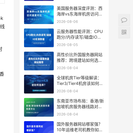
美国服务器深度评测：西
海岸vs东海岸机房访问速
k
度对比，哪个更适合你？
2026-08-06
线
云服务器性能评测：CPU
跑分/内存读写/磁盘IO实
测数据
2026-08-05
时
高性价比外国服务器网站
，
推荐：跨境建站如何选到
、
靠谱又省钱的方案？
2026-08-04
香
全球机房Tier等级解读：
Tier3/Tier4机房该如何选
择？
2026-08-04
东南亚市场布局：香港/新
加坡机房服务器线路对
比，谁更适合你的出海业
2026-08-04
务？
国外服务器网站哪家强？
10年运维老司机教你如何