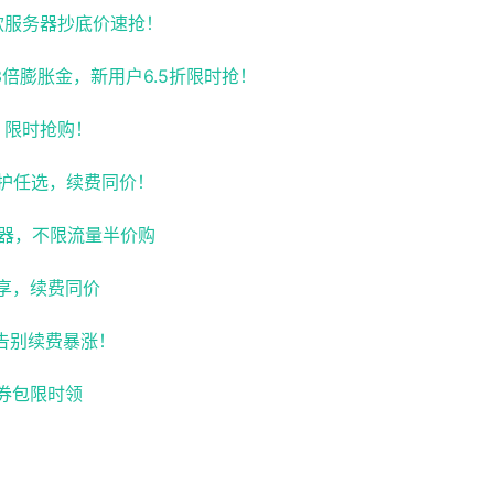
，爆款服务器抄底价速抢！
值3倍膨胀金，新用户6.5折限时抢！
价，限时抢购！
G防护任选，续费同价！
服务器，不限流量半价购
即享，续费同价
价，告别续费暴涨！
减券包限时领