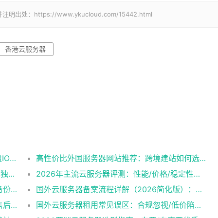
tps://www.ykucloud.com/15442.html
香港云服务器
云服务器性能评测：CPU跑分/内存读写/磁盘IO实测数据
高性价比外国服务器网站推荐：跨境建站如何选到靠谱又省钱的方案？
RakSmart盛夏大促，VPS秒杀$3.99/月起，独服$29.9/月封顶
2026年主流云服务器评测：性能/价格/稳定性横向对比
云服务器安全配置全攻略：从防火墙到数据备份一步到位
国外云服务器备案流程详解（2026简化版）：材料准备+审核周期
云服务器租用常见问题解答：延迟、合规、售后支持
国外云服务器租用常见误区：合规忽视/低价陷阱/售后风险避坑指南