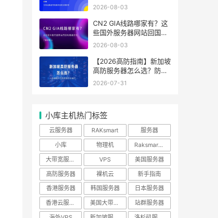
分辨好坏
2026-08-03
CN2 GIA线路哪家有？这
些国外服务器网站回国线
路最优化
2026-08-03
【2026高防指南】新加坡
高防服务器怎么选？防御
能力与线路性价比排行
2026-07-31
小库主机热门标签
云服务器
RAKsmart
服务器
小库
物理机
Raksmart优惠
大带宽服务器
VPS
美国服务器
高防服务器
裸机云
新手指南
香港服务器
韩国服务器
日本服务器
香港云服务器
美国大带宽服务器
站群服务器
海外VPS
新加坡服务器
洛杉矶服务器