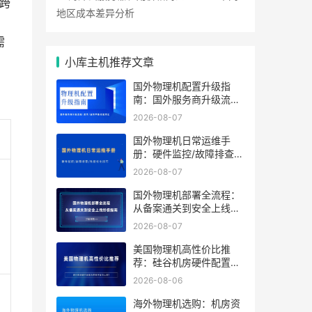
无跨
地区成本差异分析
，
需
小库主机推荐文章
国外物理机配置升级指
南：国外服务商升级流程/
成本/业务中断风险对比
2026-08-07
国外物理机日常运维手
册：硬件监控/故障排查/
性能优化技巧
2026-08-07
国外物理机部署全流程：
从备案通关到安全上线终
极指南
2026-08-07
美国物理机高性价比推
荐：硅谷机房硬件配置及
带宽方案怎么选？
2026-08-06
海外物理机选购：机房资