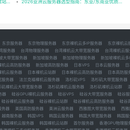
搭建外贸站首选：美国云服务器配置选择与建站环境一键部署教程
2026亚洲云服务器选型指南：东亚/东南亚优质机房推荐
东京服务器
东京物理服务器
东京裸机云多IP服务器
东京裸机云
湾服务器
台湾物理服务器
台湾裸机云大带宽服务器
台湾裸机云服
坡大带宽服务器
新加坡服务器
新加坡物理服务器
新加坡裸机云多
裸机云高防服务器
新加坡高防服务器
日本VPS
日本云服务器
日
裸机云服务器
日本裸机云站群
日本裸机云高防服务器
日本高防服
宽服务器
法兰克福裸机云服务器
洛杉矶VPS
洛杉矶大带宽服务器
杉矶裸机云大带宽服务器
洛杉矶裸机云服务器
洛杉矶裸机云站群
务器
硅谷GPU裸机云服务器
硅谷VPS
硅谷大带宽服务器
硅谷服
硅谷裸机云服务器
硅谷裸机云站群
硅谷裸机云高防服务器
硅谷
服务器
美国高防服务器
美洲云服务器
西雅图大带宽服务器
西雅
越南服务器
韩国VPS
韩国云服务器
韩国大带宽服务器
韩国服
韩国裸机云服务器
韩国裸机云站群
首尔服务器
香港GPU物理服