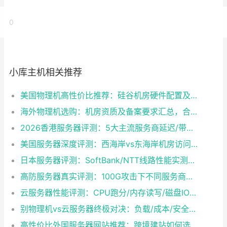
0
小库主机相关推荐
美国物理机高性价比推荐：硅谷机房硬件配置及带宽方案怎么选？
海外物理机选购：机房资质及备案要求汇总，合规与性能如何兼得？
2026香港服务器评测：5大主流服务商延迟/带宽/稳定性实测
美国服务器深度评测：西海岸vs东海岸机房访问速度对比，哪个更适合你？
日本服务器评测：SoftBank/NTT线路性能实测与选型建议
高防服务器真实评测：100G攻击下不同服务商防护效果对比
云服务器性能评测：CPU跑分/内存读写/磁盘IO实测数据
别物理机vs云服务器终极对决：负载/成本/安全三维拆解，选型就看这一篇
高性价比外国服务器网站推荐：跨境建站如何选到靠谱又省钱的方案？