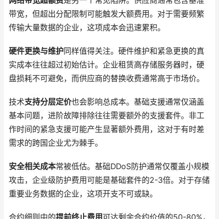
网络带宽超额费
是另一个常见陷阱。供应商通常包含基准
带宽，但超出分配限制可能触发大额费用。对于需要频繁
传输大量数据的企业，这项成本会迅速累积。
硬件更换与维护
同样值得关注。硬件维护和紧急更换的真
实成本往往超过初始估计。企业租赁高存储服务器时，硬
盘损耗不可避免，而供应商的替换收费通常高于市场价。
技术
支持分层定价
也会影响总成本。基础支援通常仅涵盖
基本问题，进阶故障排除往往需要额外的支援套件。非工
作时间的紧急支援可能产生显著额外费用，这对于有时差
需求的跨国企业尤为棘手。
安全相关成本
常被低估。基础DDoS防护通常仅覆盖小规模
攻击，企业级防护费用可能是基础套件的2-3倍。对于存储
重要业务数据的企业，这项开支不可或缺。
合约细则中的
提前终止费用
可达剩余合约价值的50-80%，