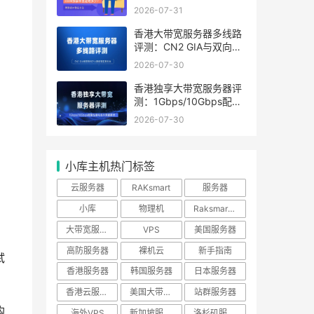
少？附测试IP验证方法
2026-07-31
香港大带宽服务器多线路
评测：CN2 GIA与双向
BGP大陆访问实测对比
2026-07-30
香港独享大带宽服务器评
测：1Gbps/10Gbps配置
性能与成本深度解析
2026-07-30
小库主机热门标签
云服务器
RAKsmart
服务器
小库
物理机
Raksmart优惠
；
大带宽服务器
VPS
美国服务器
高防服务器
裸机云
新手指南
试
香港服务器
韩国服务器
日本服务器
香港云服务器
美国大带宽服务器
站群服务器
购
海外VPS
新加坡服务器
洛杉矶服务器