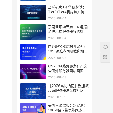
全球机房Tier等级解读：
Tier3/Tier4机房该如何选
择？
2026-08-04
东南亚市场布局：香港/新
加坡机房服务器线路对
比，谁更适合你的出海业
2026-08-04
务？
国外服务器网站哪家强？
10年运维老司机教你如何
分辨好坏
2026-08-03
CN2 GIA线路哪家有？这
些国外服务器网站回国线
路最优化
2026-08-03
【2026高防指南】新加坡
高防服务器怎么选？防御
能力与线路性价比排行
2026-07-31
美国大带宽服务器实测：
100M独享带宽能跑多