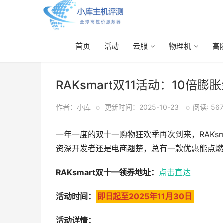
首页
活动
云服
物理机
高
首页
>
活动
> 正文
RAKsmart双11活动：10
作者：小库
o
更新时间：2025-10-23
o
阅读: 56
一年一度的双十一购物狂欢季再次到来，RAKs
资深开发者还是电商翘楚，总有一款优惠能点燃
RAKsmart双十一领券地址：
点击直达
活动时间：
即日起至2025年11月30日
活动详情：