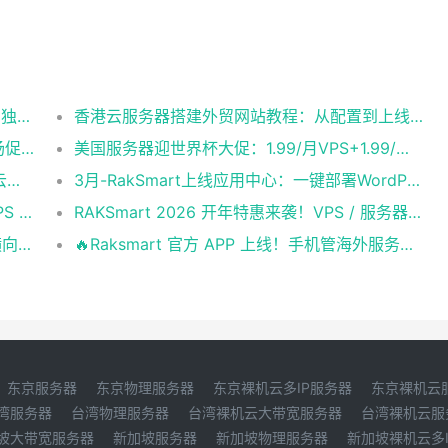
RakSmart盛夏大促，VPS秒杀$3.99/月起，独服$29.9/月封顶
香港云服务器搭建外贸网站教程：从配置到上线全流程
年中冲量，火力全开！RakSmart 服务器专场促销，错过等一年！
美国服务器迎世界杯大促：1.99/月VPS+1.99/月VPS+9.9/年主机，高清看球不卡顿！
爆款VPS秒杀$1.99/月起！RakSmart5月上云季，新用户再享6.5折，E3服务器买一年送一年！
3月-RakSmart上线应用中心：一键部署WordPress、宝塔、MySQL等，让上云真正“开箱即用”
【春季钜惠】充值送最高$165 首单4折起 VPS $1.99 独服站群仅$90！
RAKSmart 2026 开年特惠来袭！VPS / 服务器限时秒杀，福利享不停
国外云服务器哪家强？全球Top 5云服务商横向评测与选型建议
🔥Raksmart 官方 APP 上线！手机管海外服务器，重启 / 续费 / 工单一键搞定
东京服务器
东京物理服务器
东京裸机云多IP服务器
东京裸机云
湾服务器
台湾物理服务器
台湾裸机云大带宽服务器
台湾裸机云服
坡大带宽服务器
新加坡服务器
新加坡物理服务器
新加坡裸机云多