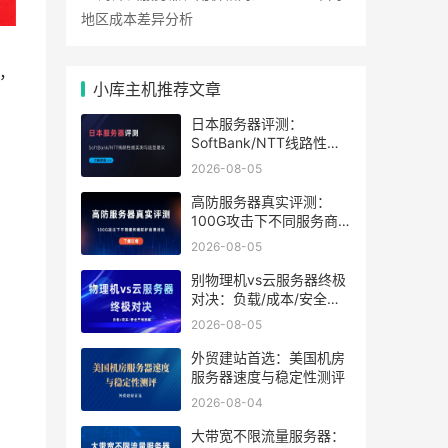
地区成本差异分析
，
小库主机推荐文章
日本服务器评测：
SoftBank/NTT线路性能
实测与选型建议
2026-08-05
高防服务器真实评测：
100G攻击下不同服务商
防护效果对比
2026-08-05
别物理机vs云服务器终极
对决：负载/成本/安全三
维拆解，选型就看这一篇
2026-08-05
外贸建站首选：美国机房
服务器速度与稳定性测评
2026-08-04
大带宽不限流量服务器：