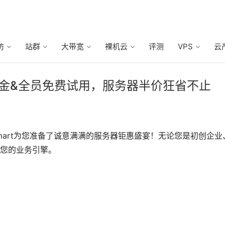
防
站群
大带宽
裸机云
评测
VPS
云
倍膨胀金&全员免费试用，服务器半价狂省不止
7
mart为您准备了诚意满满的服务器钜惠盛宴！无论您是初创企业
您的业务引擎。