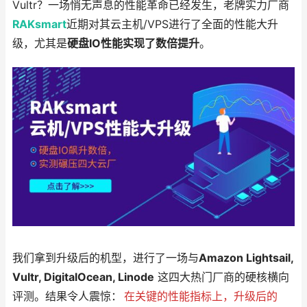
Vultr？一场悄无声息的性能革命已经发生，老牌实力厂商
RAKsmart
近期对其云主机/VPS进行了全面的性能大升
级，尤其是
硬盘IO性能实现了数倍提升
。
我们拿到升级后的机型，进行了一场与
Amazon Lightsail,
Vultr, DigitalOcean, Linode
这四大热门厂商的硬核横向
评测。结果令人震惊：
在关键的性能指标上，升级后的