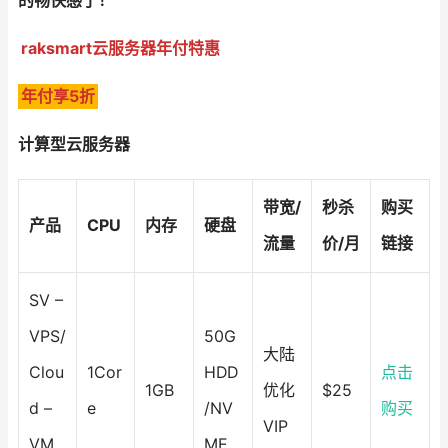
的畅快感了！
raksmart云服务器年付特惠
年付享5折
计算型云服务器
带宽/
秒杀
购买
产品
CPU
内存
硬盘
流量
价/月
链接
SV –
VPS/
50G
大陆
Clou
1Cor
HDD
点击
1GB
优化
$25
d –
e
/NV
购买
VIP
VM
ME