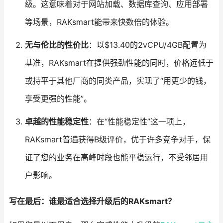
级。这意味着对于网站加载、数据库查询、应用部署
等场景，RAKsmart能带来快数倍的体验。
无与伦比的性价比
：以$13.40的2vCPU/4GB配置为
基准，RAKsmart在提供强劲性能的同时，价格远低于
或持平于其他厂商的同类产品，实现了“用更少的钱，
享受更强的性能”。
卓越的性能稳定性
：在“性能稳定性”这一项上，
RAKsmart普遍获得B级评价，优于许多竞争对手，保
证了您的业务在高峰时段也能平稳运行，不受邻居用
户影响。
写在最后：谁最适合选择升级后的RAKsmart？