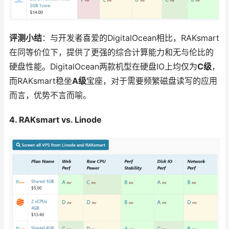
评测小结
：与开发者喜爱的DigitalOcean相比，RAKsmart
在同等价位下，提供了更强的综合计算能力和无与伦比的
硬盘性能。DigitalOcean两款机型在硬盘IO上均仅为
C级
，
而RAKsmart稳坐
A级
宝座，对于需要频繁磁盘读写的应用
而言，优势不言而喻。
4. RAKsmart vs. Linode