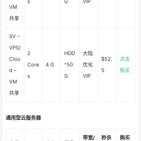
s
G
VIP
VM
共享
SV –
VPS/
2
HDD
大陆
Clou
$52.
点击
Core
4 G
^50
优化
d –
5
购买
s
G
VIP
VM
共享
通用型云服务器
带宽/
秒杀
购买