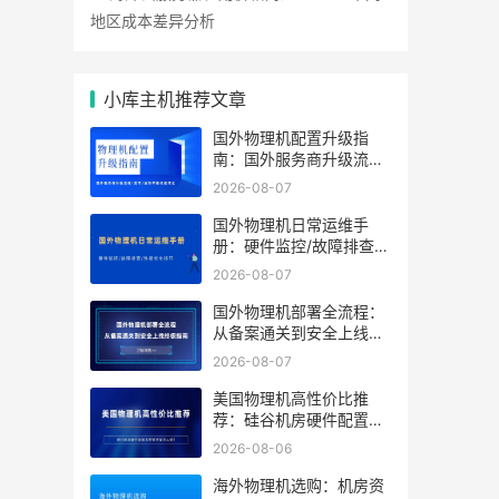
地区成本差异分析
小库主机推荐文章
国外物理机配置升级指
南：国外服务商升级流程/
成本/业务中断风险对比
2026-08-07
国外物理机日常运维手
册：硬件监控/故障排查/
性能优化技巧
2026-08-07
国外物理机部署全流程：
从备案通关到安全上线终
极指南
2026-08-07
美国物理机高性价比推
荐：硅谷机房硬件配置及
带宽方案怎么选？
2026-08-06
海外物理机选购：机房资