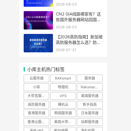
分辨好坏
2026-08-03
CN2 GIA线路哪家有？这
些国外服务器网站回国线
路最优化
2026-08-03
【2026高防指南】新加坡
高防服务器怎么选？防御
能力与线路性价比排行
2026-07-31
小库主机热门标签
云服务器
RAKsmart
服务器
小库
物理机
Raksmart优惠
大带宽服务器
VPS
美国服务器
高防服务器
裸机云
新手指南
香港服务器
韩国服务器
日本服务器
香港云服务器
美国大带宽服务器
站群服务器
海外VPS
新加坡服务器
洛杉矶服务器