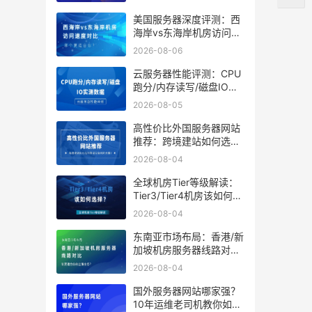
美国服务器深度评测：西
海岸vs东海岸机房访问速
度对比，哪个更适合你？
2026-08-06
云服务器性能评测：CPU
跑分/内存读写/磁盘IO实
测数据
2026-08-05
高性价比外国服务器网站
推荐：跨境建站如何选到
靠谱又省钱的方案？
2026-08-04
全球机房Tier等级解读：
Tier3/Tier4机房该如何选
择？
2026-08-04
东南亚市场布局：香港/新
加坡机房服务器线路对
比，谁更适合你的出海业
2026-08-04
务？
国外服务器网站哪家强？
10年运维老司机教你如何