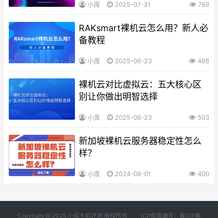
小库
2025-07-31
789
RAKsmart裸机云怎么用？新人必
备教程
小库
2025-06-23
488
裸机云对比虚拟云：五大核心区
别让你做出明智选择
小库
2025-06-23
503
新加坡裸机云服务器稳定性怎么
样？
小库
2024-08-01
400
Copyright @ 2026 小库主机评测 版权所有
ICP备案编号：冀ICP备