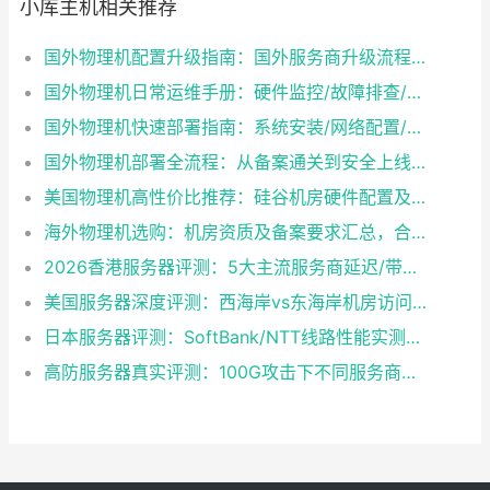
小库主机相关推荐
国外物理机配置升级指南：国外服务商升级流程/成本/业务中断风险对比
国外物理机日常运维手册：硬件监控/故障排查/性能优化技巧
国外物理机快速部署指南：系统安装/网络配置/安全防护一步到位
国外物理机部署全流程：从备案通关到安全上线终极指南
美国物理机高性价比推荐：硅谷机房硬件配置及带宽方案怎么选？
海外物理机选购：机房资质及备案要求汇总，合规与性能如何兼得？
2026香港服务器评测：5大主流服务商延迟/带宽/稳定性实测
美国服务器深度评测：西海岸vs东海岸机房访问速度对比，哪个更适合你？
日本服务器评测：SoftBank/NTT线路性能实测与选型建议
高防服务器真实评测：100G攻击下不同服务商防护效果对比