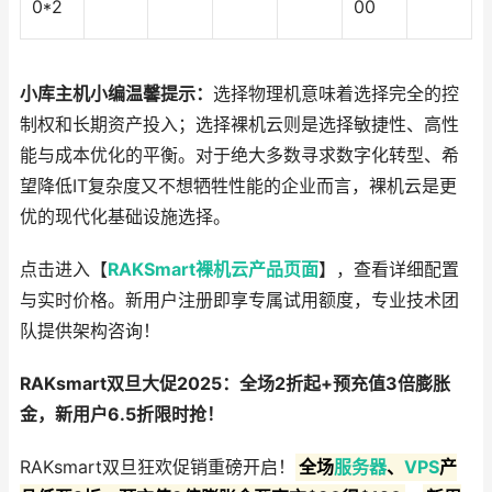
0*2
00
小库主机小编温馨提示：
选择物理机意味着选择完全的控
制权和长期资产投入；选择裸机云则是选择敏捷性、高性
能与成本优化的平衡。对于绝大多数寻求数字化转型、希
望降低IT复杂度又不想牺牲性能的企业而言，裸机云是更
优的现代化基础设施选择。
点击进入【
RAKSmart裸机云产品页面
】，查看详细配置
与实时价格。新用户注册即享专属试用额度，专业技术团
队提供架构咨询！
RAKsmart双旦大促2025：全场2折起+预充值3倍膨胀
金，新用户6.5折限时抢！
RAKsmart双旦狂欢促销重磅开启！
全场
服务器
、
VPS
产