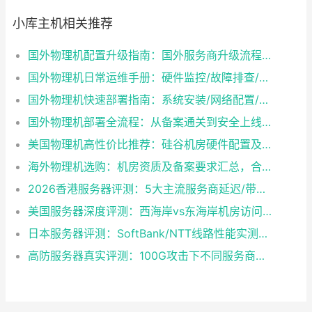
小库主机相关推荐
国外物理机配置升级指南：国外服务商升级流程/成本/业务中断风险对比
国外物理机日常运维手册：硬件监控/故障排查/性能优化技巧
国外物理机快速部署指南：系统安装/网络配置/安全防护一步到位
国外物理机部署全流程：从备案通关到安全上线终极指南
美国物理机高性价比推荐：硅谷机房硬件配置及带宽方案怎么选？
海外物理机选购：机房资质及备案要求汇总，合规与性能如何兼得？
2026香港服务器评测：5大主流服务商延迟/带宽/稳定性实测
美国服务器深度评测：西海岸vs东海岸机房访问速度对比，哪个更适合你？
日本服务器评测：SoftBank/NTT线路性能实测与选型建议
高防服务器真实评测：100G攻击下不同服务商防护效果对比