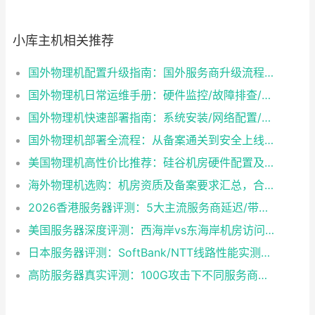
小库主机相关推荐
国外物理机配置升级指南：国外服务商升级流程/成本/业务中断风险对比
国外物理机日常运维手册：硬件监控/故障排查/性能优化技巧
国外物理机快速部署指南：系统安装/网络配置/安全防护一步到位
国外物理机部署全流程：从备案通关到安全上线终极指南
美国物理机高性价比推荐：硅谷机房硬件配置及带宽方案怎么选？
海外物理机选购：机房资质及备案要求汇总，合规与性能如何兼得？
2026香港服务器评测：5大主流服务商延迟/带宽/稳定性实测
美国服务器深度评测：西海岸vs东海岸机房访问速度对比，哪个更适合你？
日本服务器评测：SoftBank/NTT线路性能实测与选型建议
高防服务器真实评测：100G攻击下不同服务商防护效果对比