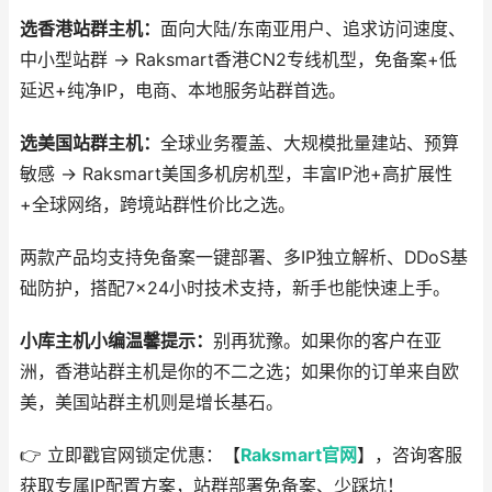
选香港站群主机：
面向大陆/东南亚用户、追求访问速度、
中小型站群 → Raksmart香港CN2专线机型，免备案+低
延迟+纯净IP，电商、本地服务站群首选。
选美国站群主机：
全球业务覆盖、大规模批量建站、预算
敏感 → Raksmart美国多机房机型，丰富IP池+高扩展性
+全球网络，跨境站群性价比之选。
两款产品均支持免备案一键部署、多IP独立解析、DDoS基
础防护，搭配7×24小时技术支持，新手也能快速上手。
小库主机小编温馨提示：
别再犹豫。如果你的客户在亚
洲，香港站群主机是你的不二之选；如果你的订单来自欧
美，美国站群主机则是增长基石。
👉 立即戳官网锁定优惠：【
Raksmart官网
】，咨询客服
获取专属IP配置方案，站群部署免备案、少踩坑！