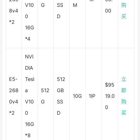
V10
G
SS
M
购
8v4
00
0
D
买
*2
16G
*4
NVI
DIA
E5-
Tesl
512
立
$95
268
a
512
GB
即
10G
1IP
19.0
0v4
V10
G
SS
购
0
*2
0
D
买
16G
*8