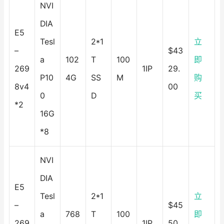
NVI
DIA
E5
Tesl
2*1
立
–
$43
a
102
T
100
即
269
1IP
29.
P10
4G
SS
M
购
8v4
00
0
D
买
*2
16G
*8
NVI
DIA
E5
Tesl
2*1
立
–
$45
a
768
T
100
即
269
1IP
50.