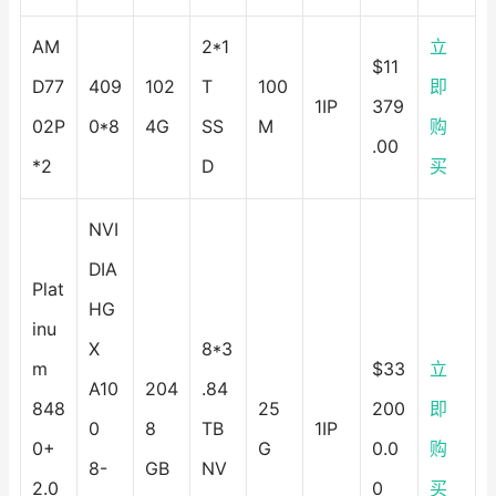
AM
2*1
立
$11
D77
409
102
T
100
即
1IP
379
02P
0*8
4G
SS
M
购
.00
*2
D
买
NVI
DIA
Plat
HG
inu
X
8*3
m
$33
立
A10
204
.84
848
25
200
即
0
8
TB
1IP
0+
G
0.0
购
8-
GB
NV
2.0
0
买