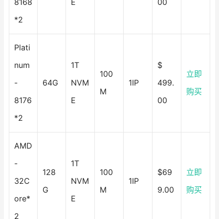
8168
E
00
*2
Plati
num
1T
$
100
立即
-
64G
NVM
1IP
499.
M
购买
8176
E
00
*2
AMD
-
1T
128
100
$69
立即
32C
NVM
1IP
G
M
9.00
购买
ore*
E
2