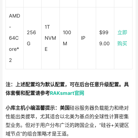
AMD
-
1T
256
100
$99
立即
64C
NVM
IP
G
M
9.00
购买
ore*
E
2
注：上述配置均为默认配置，可在后台任意升级配置。具
体套餐和配置请参考
RAKsmart官网
小库主机小编温馨提示：
美国
硅谷服务器负载能力和绝对
性能出类拔萃，尤其适合以北美为基点的全球性计算密集
型业务。但对于用户分布广泛的跨国企业，“硅谷+关键区
域节点”的组合策略才是王道。