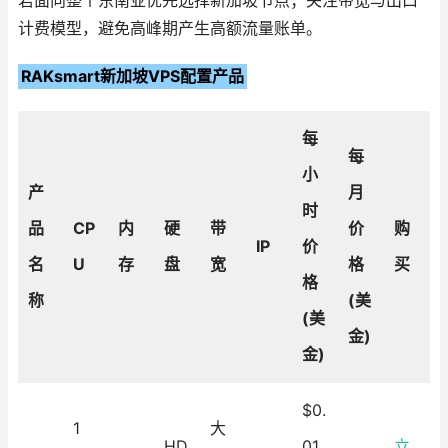
若面向整个东南亚优先选择新加坡节点；关注带宽与出口
计费模型，避免高峰期产生高额流量账单。
RAKsmart新加坡VPS配置产品
每
每
小
产
月
时
品
CP
内
硬
带
价
购
IP
价
名
U
存
盘
宽
格
买
格
称
(美
(美
金)
金)
$0.
1
大
HD
01
立