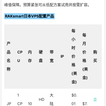
峰值保障。预算紧张可从低配方案试用并按需扩容。
RAKsmart日本VPS配置产品
每
每
小
产
月
时
品
CP
内
硬
带
价
购
IP
价
名
U
存
盘
宽
格
买
格
称
(美
(美
金)
金)
1
大
$0.
HD
立
JP
CP
10
陆
01
$7.