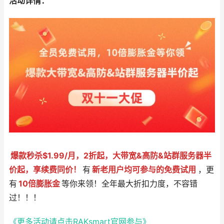
活动详情：
爆款秒杀$1.99/月，2折起，大带宽&高防&站群服务器半
价起，享续费同价！
有
新老用户均可参与的免费试用
，更
有
10倍膨胀金
等你来领！全年最大折扣力度，不容错
过！！！
《更多活动请点击RAKsmart官网参与》