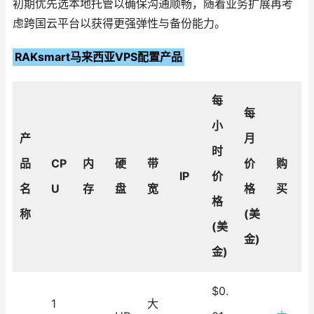
初期优先选本地托管以确保沟通顺畅，随着业务扩展再考
虑跨国云平台以获得更强弹性与备份能力。
RAKsmart马来西亚VPS配置产品
每
每
小
产
月
时
品
CP
内
硬
带
价
购
IP
价
名
U
存
盘
宽
格
买
格
称
(美
(美
金)
金)
$0.
1
大