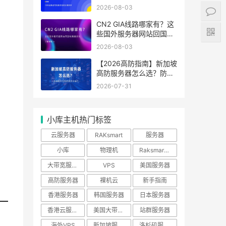
分辨好坏
2026-08-03
CN2 GIA线路哪家有？这
些国外服务器网站回国线
路最优化
2026-08-03
【2026高防指南】新加坡
高防服务器怎么选？防御
能力与线路性价比排行
2026-07-31
小库主机热门标签
云服务器
RAKsmart
服务器
小库
物理机
Raksmart优惠
大带宽服务器
VPS
美国服务器
高防服务器
裸机云
新手指南
香港服务器
韩国服务器
日本服务器
香港云服务器
美国大带宽服务器
站群服务器
海外VPS
新加坡服务器
洛杉矶服务器