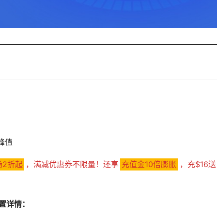
 峰值
场2折起
，满减优惠券不限量！还享
充值金10倍膨胀
，充$16送
配置详情：