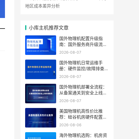
地区成本差异分析
小库主机推荐文章
国外物理机配置升级指
南：国外服务商升级流程/
成本/业务中断风险对比
2026-08-07
国外物理机日常运维手
册：硬件监控/故障排查/
性能优化技巧
2026-08-07
国外物理机部署全流程：
从备案通关到安全上线终
极指南
2026-08-07
美国物理机高性价比推
荐：硅谷机房硬件配置及
带宽方案怎么选？
2026-08-06
海外物理机选购：机房资