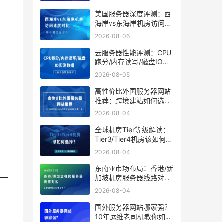
美国服务器深度评测：西
海岸vs东海岸机房访问速
度对比，哪个更适合你？
2026-08-06
云服务器性能评测：CPU
跑分/内存读写/磁盘IO实
测数据
2026-08-05
高性价比外国服务器网站
推荐：跨境建站如何选到
靠谱又省钱的方案？
2026-08-04
全球机房Tier等级解读：
Tier3/Tier4机房该如何选
择？
2026-08-04
东南亚市场布局：香港/新
加坡机房服务器线路对
比，谁更适合你的出海业
2026-08-04
务？
国外服务器网站哪家强？
10年运维老司机教你如何