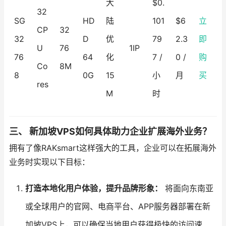
大
$0.
32
SG
HD
陆
101
$6
立
CP
32
32
D
优
79
2.3
即
U
76
1IP
76
64
化
7 /
0 /
购
Co
8M
8
0G
15
小
月
买
res
M
时
三、 新加坡VPS如何具体助力企业扩展海外业务？
拥有了像RAKsmart这样强大的工具，企业可以在拓展海外
业务时实现以下目标：
打造本地化用户体验，提升品牌形象：
将面向东南亚
或全球用户的官网、电商平台、APP服务器部署在新
加坡VPS上，可以确保当地用户获得极快的访问速