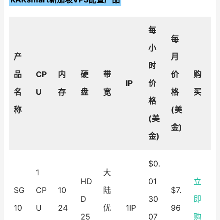
每
每
小
产
月
时
品
CP
内
硬
带
价
购
IP
价
名
U
存
盘
宽
格
买
格
称
(美
(美
金)
金)
$0.
1
大
HD
01
立
SG
CP
10
陆
$7.
D
30
即
10
U
24
优
1IP
96
25
07
购