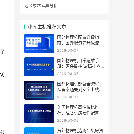
地区成本差异分析
小库主机推荐文章
国外物理机配置升级指
南：国外服务商升级流程/
成本/业务中断风险对比
2026-08-07
了
国外物理机日常运维手
册：硬件监控/故障排查/
性能优化技巧
2026-08-07
访
国外物理机部署全流程：
从备案通关到安全上线终
极指南
2026-08-07
美国物理机高性价比推
荐：硅谷机房硬件配置及
带宽方案怎么选？
2026-08-06
海外物理机选购：机房资
储