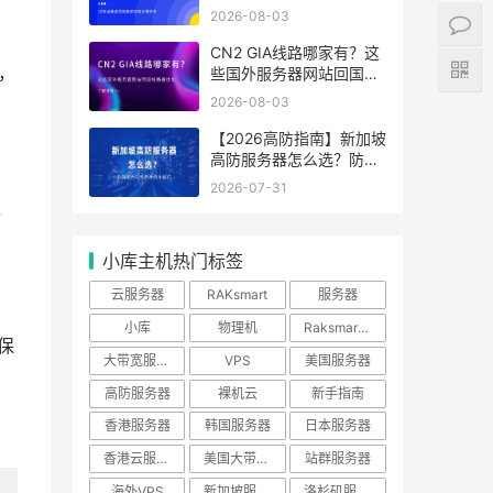
分辨好坏
2026-08-03
CN2 GIA线路哪家有？这
，
些国外服务器网站回国线
路最优化
2026-08-03
【2026高防指南】新加坡
高防服务器怎么选？防御
能力与线路性价比排行
2026-07-31
，
小库主机热门标签
云服务器
RAKsmart
服务器
小库
物理机
Raksmart优惠
保
大带宽服务器
VPS
美国服务器
高防服务器
裸机云
新手指南
香港服务器
韩国服务器
日本服务器
香港云服务器
美国大带宽服务器
站群服务器
海外VPS
新加坡服务器
洛杉矶服务器