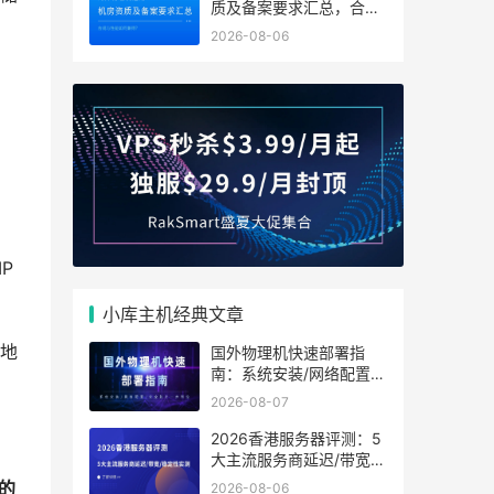
质及备案要求汇总，合规
与性能如何兼得？
2026-08-06
P
小库主机经典文章
地
国外物理机快速部署指
南：系统安装/网络配置/
安全防护一步到位
2026-08-07
2026香港服务器评测：5
大主流服务商延迟/带宽/
稳定性实测
的
2026-08-06