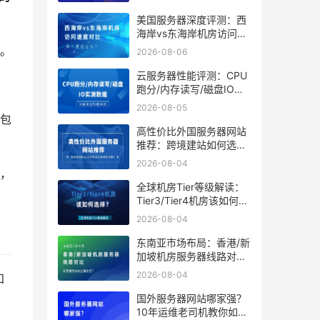
美国服务器深度评测：西
海岸vs东海岸机房访问速
度对比，哪个更适合你？
。
2026-08-06
云服务器性能评测：CPU
跑分/内存读写/磁盘IO实
测数据
2026-08-05
包
高性价比外国服务器网站
推荐：跨境建站如何选到
靠谱又省钱的方案？
2026-08-04
，
全球机房Tier等级解读：
Tier3/Tier4机房该如何选
择？
2026-08-04
东南亚市场布局：香港/新
加坡机房服务器线路对
比，谁更适合你的出海业
2026-08-04
知
务？
国外服务器网站哪家强？
10年运维老司机教你如何