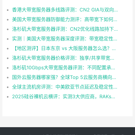
香港大带宽服务器多线路评测：CN2 GIA与双向BGP大陆访问实测对比
美国大带宽服务器防御能力测评：高带宽下如何应对DDoS攻击？
洛杉矶大带宽服务器评测：CN2优化线路加持下的高带宽表现分析
实测｜美国大带宽服务器深度评测：带宽稳定性+速度实测，避坑指南
【地区测评】日本东京 vs 大阪服务器怎么选？线路、价格与适合业务深度解析
洛杉矶大带宽服务器价格评测：独享/共享带宽性价比排行（2026实测）
洛杉矶10Gbps大带宽服务器评测：不同配置承载高流量能力实测
国外云服务器哪家强？全球Top 5云服务商横向评测与选型建议
全球主流机房评测：中美欧亚节点延迟及稳定性排行
2025硅谷裸机云横评：实测3大供应商，RAKsmart对华延迟低至138ms的秘密