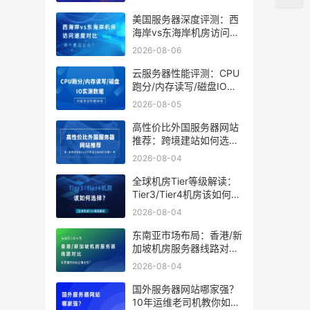
美国服务器深度评测：西
海岸vs东海岸机房访问速
度对比，哪个更适合你？
2026-08-06
云服务器性能评测：CPU
跑分/内存读写/磁盘IO实
测数据
2026-08-05
高性价比外国服务器网站
推荐：跨境建站如何选到
靠谱又省钱的方案？
2026-08-04
全球机房Tier等级解读：
Tier3/Tier4机房该如何选
择？
2026-08-04
东南亚市场布局：香港/新
加坡机房服务器线路对
比，谁更适合你的出海业
2026-08-04
务？
国外服务器网站哪家强？
10年运维老司机教你如何