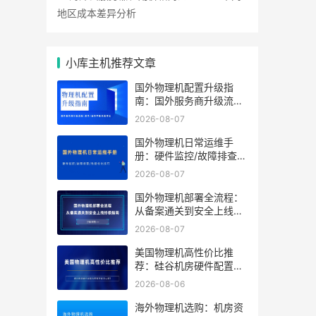
地区成本差异分析
小库主机推荐文章
国外物理机配置升级指
南：国外服务商升级流程/
成本/业务中断风险对比
2026-08-07
国外物理机日常运维手
册：硬件监控/故障排查/
性能优化技巧
2026-08-07
国外物理机部署全流程：
从备案通关到安全上线终
极指南
2026-08-07
美国物理机高性价比推
荐：硅谷机房硬件配置及
带宽方案怎么选？
2026-08-06
海外物理机选购：机房资