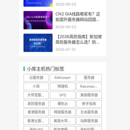
分辨好坏
2026-08-03
CN2 GIA线路哪家有？这
些国外服务器网站回国线
路最优化
2026-08-03
【2026高防指南】新加坡
高防服务器怎么选？防御
能力与线路性价比排行
2026-07-31
小库主机热门标签
云服务器
RAKsmart
服务器
小库
物理机
Raksmart优惠
大带宽服务器
VPS
美国服务器
高防服务器
裸机云
新手指南
香港服务器
韩国服务器
日本服务器
香港云服务器
美国大带宽服务器
站群服务器
海外VPS
新加坡服务器
洛杉矶服务器