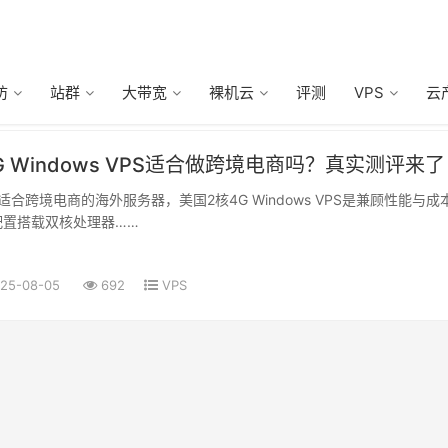
防
站群
大带宽
裸机云
评测
VPS
云
G Windows VPS适合做跨境电商吗？真实测评来
配置搭载双核处理器……
25-08-05
692
VPS