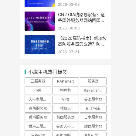
分辨好坏
2026-08-03
CN2 GIA线路哪家有？这
些国外服务器网站回国线
路最优化
2026-08-03
【2026高防指南】新加坡
高防服务器怎么选？防御
能力与线路性价比排行
2026-07-31
小库主机热门标签
云服务器
RAKsmart
服务器
小库
物理机
Raksmart优惠
大带宽服务器
VPS
美国服务器
高防服务器
裸机云
新手指南
香港服务器
韩国服务器
日本服务器
香港云服务器
美国大带宽服务器
站群服务器
海外VPS
新加坡服务器
洛杉矶服务器