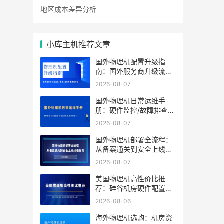
地区成本差异分析
小库主机推荐文章
国外物理机配置升级指
南：国外服务商升级流程/
成本/业务中断风险对比
2026-08-07
国外物理机日常运维手
册：硬件监控/故障排查/
性能优化技巧
2026-08-07
国外物理机部署全流程：
从备案通关到安全上线终
极指南
2026-08-07
美国物理机高性价比推
荐：硅谷机房硬件配置及
带宽方案怎么选？
2026-08-06
海外物理机选购：机房资