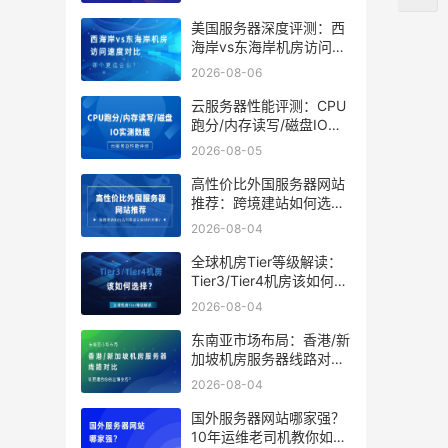
美国服务器深度评测：西
海岸vs东海岸机房访问速
度对比，哪个更适合你？
2026-08-06
云服务器性能评测：CPU
跑分/内存读写/磁盘IO实
测数据
2026-08-05
高性价比外国服务器网站
推荐：跨境建站如何选到
靠谱又省钱的方案？
2026-08-04
全球机房Tier等级解读：
Tier3/Tier4机房该如何选
择？
2026-08-04
东南亚市场布局：香港/新
加坡机房服务器线路对
比，谁更适合你的出海业
2026-08-04
务？
国外服务器网站哪家强？
10年运维老司机教你如何