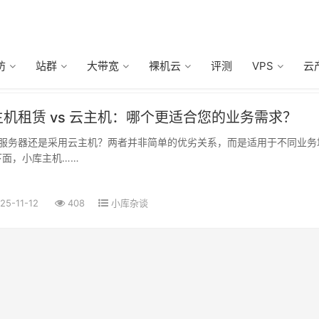
防
站群
大带宽
裸机云
评测
VPS
云
机租赁 vs 云主机：哪个更适合您的业务需求？
下面，小库主机……
25-11-12
408
小库杂谈