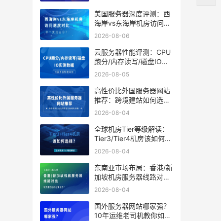
美国服务器深度评测：西
海岸vs东海岸机房访问速
度对比，哪个更适合你？
2026-08-06
云服务器性能评测：CPU
跑分/内存读写/磁盘IO实
测数据
2026-08-05
高性价比外国服务器网站
推荐：跨境建站如何选到
靠谱又省钱的方案？
2026-08-04
全球机房Tier等级解读：
Tier3/Tier4机房该如何选
择？
2026-08-04
东南亚市场布局：香港/新
加坡机房服务器线路对
比，谁更适合你的出海业
2026-08-04
务？
国外服务器网站哪家强？
10年运维老司机教你如何