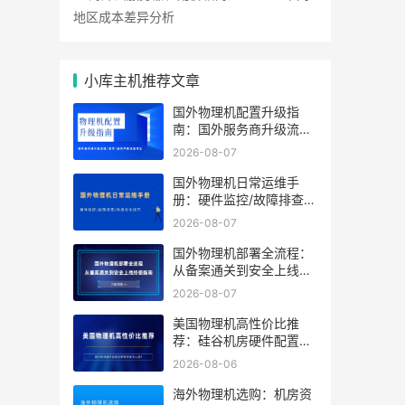
地区成本差异分析
小库主机推荐文章
国外物理机配置升级指
南：国外服务商升级流程/
成本/业务中断风险对比
2026-08-07
国外物理机日常运维手
册：硬件监控/故障排查/
性能优化技巧
2026-08-07
国外物理机部署全流程：
从备案通关到安全上线终
极指南
2026-08-07
美国物理机高性价比推
荐：硅谷机房硬件配置及
带宽方案怎么选？
2026-08-06
海外物理机选购：机房资