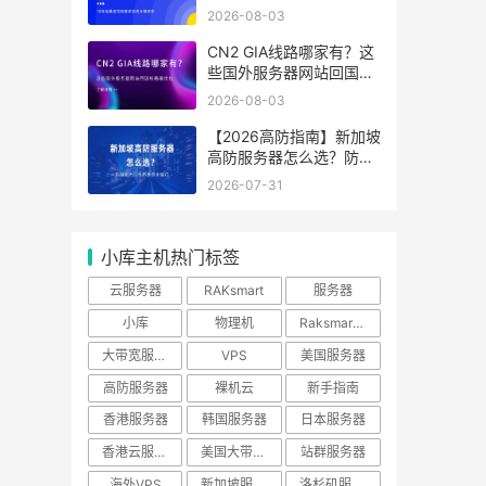
分辨好坏
2026-08-03
CN2 GIA线路哪家有？这
些国外服务器网站回国线
路最优化
2026-08-03
【2026高防指南】新加坡
高防服务器怎么选？防御
能力与线路性价比排行
2026-07-31
小库主机热门标签
云服务器
RAKsmart
服务器
小库
物理机
Raksmart优惠
大带宽服务器
VPS
美国服务器
高防服务器
裸机云
新手指南
香港服务器
韩国服务器
日本服务器
香港云服务器
美国大带宽服务器
站群服务器
海外VPS
新加坡服务器
洛杉矶服务器